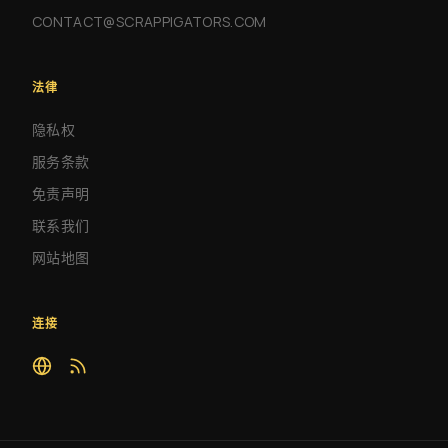
CONTACT@SCRAPPIGATORS.COM
法律
隐私权
服务条款
免责声明
联系我们
网站地图
连接