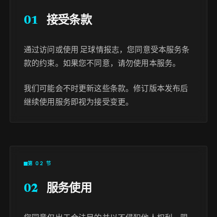
01
接受条款
通过访问或使用 足球情报志，您同意受本服务条
款的约束。如果您不同意，请勿使用本服务。
我们可能会不时更新这些条款。修订版本发布后
继续使用服务即视为接受变更。
第 02 节
02
服务使用