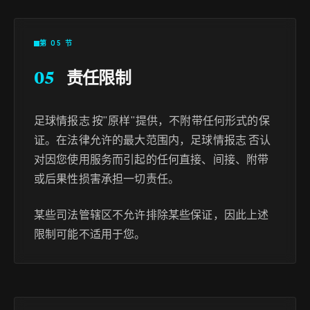
第 05 节
05
责任限制
足球情报志 按"原样"提供，不附带任何形式的保
证。在法律允许的最大范围内，足球情报志 否认
对因您使用服务而引起的任何直接、间接、附带
或后果性损害承担一切责任。
某些司法管辖区不允许排除某些保证，因此上述
限制可能不适用于您。