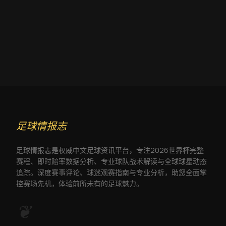
足球情报志
足球情报志是权威中文足球资讯平台，专注2026世界杯完整
赛程、即时赔率数据分析、专业球队战术解读与全球球星动态
追踪。深度赛事评论、球迷观赛指南与专业分析，助您全面掌
控赛场先机，体验前所未有的足球魅力。
❦