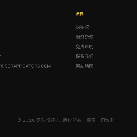
法律
隐私权
服务条款
免责声明
Y
联系我们
@SCRAPPIGATORS.COM
网站地图
© 2026 足球情报志. 版权所有，保留一切权利。