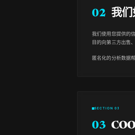
02
我们
我们使用您提供的信
目的向第三方出售
匿名化的分析数据
SECTION 03
03
COO