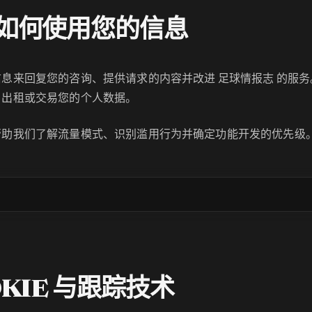
如何使用您的信息
息来回复您的咨询、提供请求的内容并改进 足球情报志 的服
、出租或交易您的个人数据。
帮助我们了解流量模式、识别滥用行为并确定功能开发的优先级
KIE 与跟踪技术