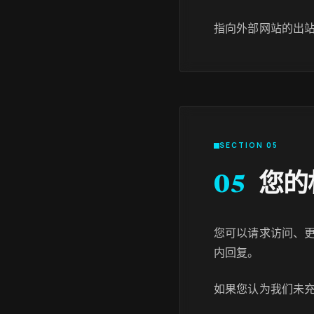
指向外部网站的出
SECTION 05
05
您的
您可以请求访问、更
内回复。
如果您认为我们未