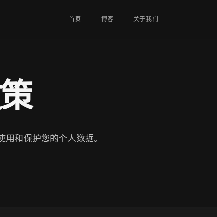
首页
博客
关于我们
政策
、使用和保护您的个人数据。