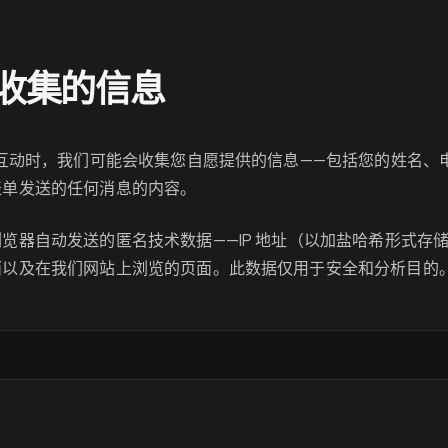
收集的信息
 互动时，我们可能会收集您自愿提供的信息——包括您的姓名、
表单发送的任何消息的内容。
览器自动发送的匿名技术数据——IP 地址（以加盐哈希形式存
面以及在我们网站上浏览的页面。此数据仅用于安全和分析目的