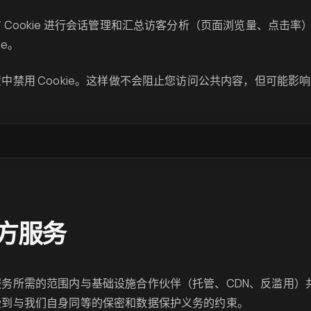
 Cookie 进行会话管理和汇总访客分析（页面浏览量、点击率
ie。
中禁用 Cookie。这样做不会阻止您访问公共内容，但可能影
方服务
务所需的范围内与基础设施合作伙伴（托管、CDN、反滥用）
受到与我们自身同等的保密和数据保护义务的约束。