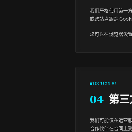
我们严格使用第一方
或跨站点跟踪 Cook
您可以在浏览器设置
SECTION 04
04
第三
我们可能仅在运营服
合作伙伴在合同上