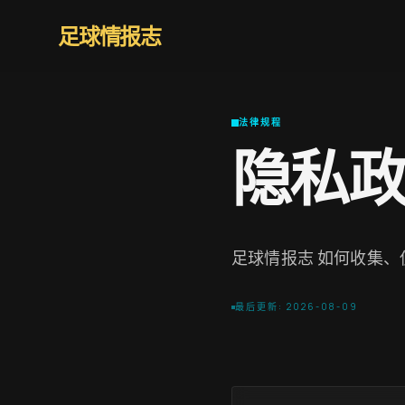
足球情报志
法律规程
隐私
足球情报志 如何收集
最后更新: 2026-08-09